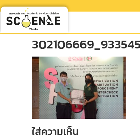
302106669_93354
ใส่ความเห็น