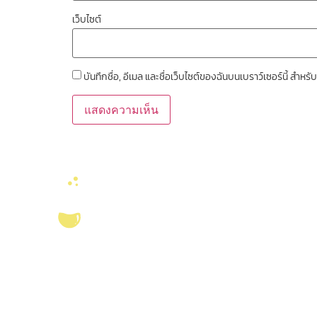
เว็บไซต์
บันทึกชื่อ, อีเมล และชื่อเว็บไซต์ของฉันบนเบราว์เซอร์นี้ สำ
ลิงค์หน่วยงานที่เ
คณะวิทยาศาสตร์ จุ
งานจัดการทรัพยาก
สมุด
บริการ ส่งเสริม สนับสนุนงานวิจัยในคณะ
วิทยาศาสตร์ มุ่งผลิตบัณฑิตที่มีคุณภาพ
ศูนย์นวัตกรรมอาหาร
กอปรด้วยคุณธรรม พร้อมสร้างงานวิจัย
สุขภาพ และเกษตรค