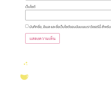
เว็บไซต์
บันทึกชื่อ, อีเมล และชื่อเว็บไซต์ของฉันบนเบราว์เซอร์นี้ สำ
ลิงค์หน่วยงานที่เ
คณะวิทยาศาสตร์ จุ
งานจัดการทรัพยาก
บริการ ส่งเสริม สนับสนุนงานวิจัยในคณะ
สมุด
วิทยาศาสตร์ มุ่งผลิตบัณฑิตที่มีคุณภาพ
ศูนย์นวัตกรรมอาหาร
กอปรด้วยคุณธรรม พร้อมสร้างงานวิจัย
สุขภาพ และเกษตรค
และ
ผลงานทางวิชาการ
ที่มีคุณค่า เพื่อชี้นำ