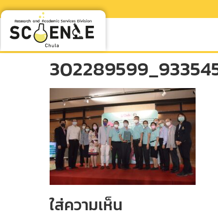
302289599_933545
ใส่ความเห็น