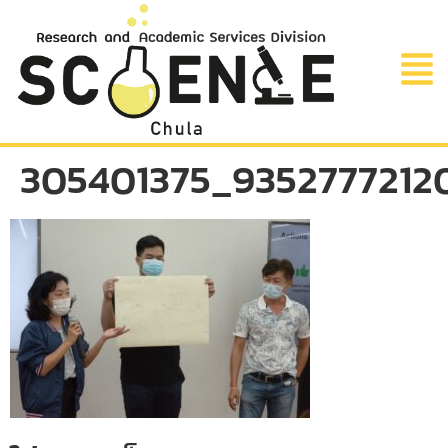
305401375_9352777212