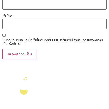
เว็บไซต์
บันทึกชื่อ, อีเมล และชื่อเว็บไซต์ของฉันบนเบราว์เซอร์นี้ สำหรับการแสดงความ
เห็นครั้งถัดไป
บริการ ส่งเสริม สนับสนุนงานวิจัยในคณะวิทยาศาสตร์ มุ่งผลิตบัณฑิตที่มี