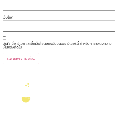
เว็บไซต์
บันทึกชื่อ, อีเมล และชื่อเว็บไซต์ของฉันบนเบราว์เซอร์นี้ สำหรับการแสดงความ
เห็นครั้งถัดไป
บริการ ส่งเสริม สนับสนุนงานวิจัยในคณะวิทยาศาสตร์ มุ่งผลิตบัณฑิตที่มี