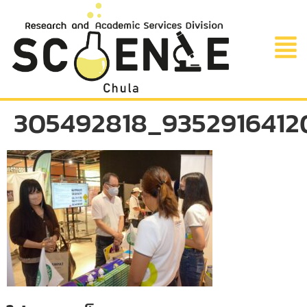
305492818_935291641