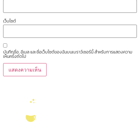
เว็บไซต์
บันทึกชื่อ, อีเมล และชื่อเว็บไซต์ของฉันบนเบราว์เซอร์นี้ สำหรับการแสดงความ
เห็นครั้งถัดไป
บริการ ส่งเสริม สนับสนุนงานวิจัยในคณะวิทยาศาสตร์ มุ่งผลิตบัณฑิตที่มี