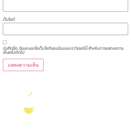
เว็บไซต์
บันทึกชื่อ, อีเมล และชื่อเว็บไซต์ของฉันบนเบราว์เซอร์นี้ สำหรับการแสดงความ
เห็นครั้งถัดไป
บริการ ส่งเสริม สนับสนุนงานวิจัยในคณะวิทยาศาสตร์ มุ่งผลิตบัณฑิตที่มี