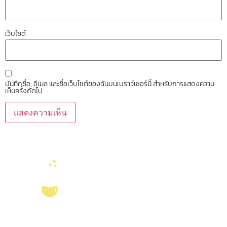
เว็บไซต์
บันทึกชื่อ, อีเมล และชื่อเว็บไซต์ของฉันบนเบราว์เซอร์นี้ สำหรับการแสดงความ
เห็นครั้งถัดไป
บริการ ส่งเสริม สนับสนุนงานวิจัยในคณะวิทยาศาสตร์ มุ่งผลิตบัณฑิตที่มี