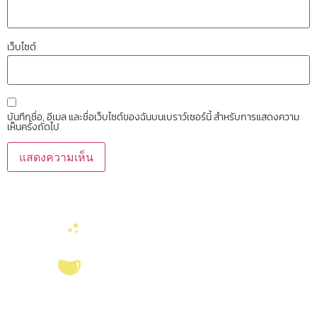
เว็บไซต์
บันทึกชื่อ, อีเมล และชื่อเว็บไซต์ของฉันบนเบราว์เซอร์นี้ สำหรับการแสดงความ
เห็นครั้งถัดไป
บริการ ส่งเสริม สนับสนุนงานวิจัยในคณะวิทยาศาสตร์ มุ่งผลิตบัณฑิตที่มี