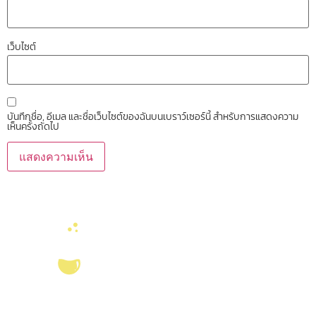
เว็บไซต์
บันทึกชื่อ, อีเมล และชื่อเว็บไซต์ของฉันบนเบราว์เซอร์นี้ สำหรับการแสดงความ
เห็นครั้งถัดไป
บริการ ส่งเสริม สนับสนุนงานวิจัยในคณะวิทยาศาสตร์ มุ่งผลิตบัณฑิตที่มี