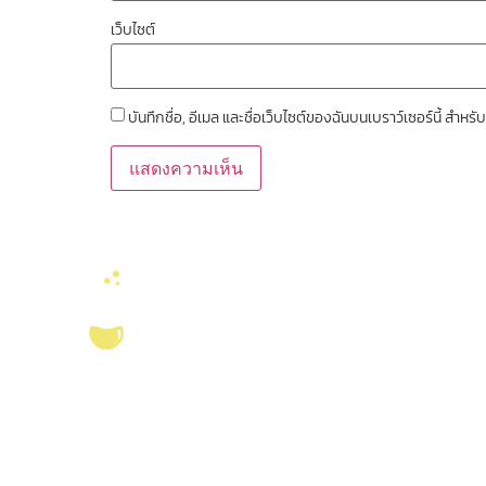
เว็บไซต์
บันทึกชื่อ, อีเมล และชื่อเว็บไซต์ของฉันบนเบราว์เซอร์นี้ สำ
ลิงค์หน่วยงานที่เ
คณะวิทยาศาสตร์ จุ
งานจัดการทรัพยาก
บริการ ส่งเสริม สนับสนุนงานวิจัยในคณะ
สมุด
วิทยาศาสตร์ มุ่งผลิตบัณฑิตที่มีคุณภาพ
ศูนย์นวัตกรรมอาหาร
กอปรด้วยคุณธรรม พร้อมสร้างงานวิจัย
สุขภาพ และเกษตรค
และ
ผลงานทางวิชาการ
ที่มีคุณค่า เพื่อชี้นำ