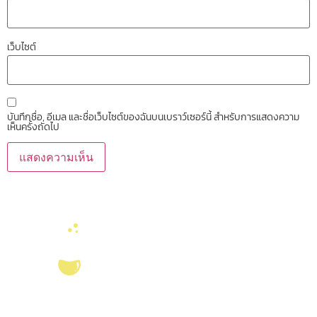
เว็บไซต์
บันทึกชื่อ, อีเมล และชื่อเว็บไซต์ของฉันบนเบราว์เซอร์นี้ สำหรับการแสดงความ
เห็นครั้งถัดไป
บริการ ส่งเสริม สนับสนุนงานวิจัยในคณะวิทยาศาสตร์ มุ่งผลิตบัณฑิตที่มี