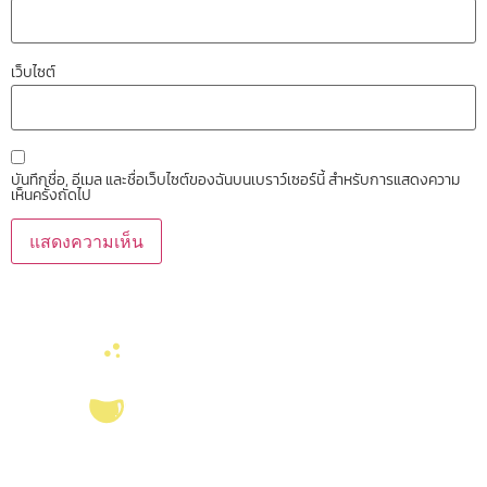
เว็บไซต์
บันทึกชื่อ, อีเมล และชื่อเว็บไซต์ของฉันบนเบราว์เซอร์นี้ สำหรับการแสดงความ
เห็นครั้งถัดไป
บริการ ส่งเสริม สนับสนุนงานวิจัยในคณะวิทยาศาสตร์ มุ่งผลิตบัณฑิตที่มี