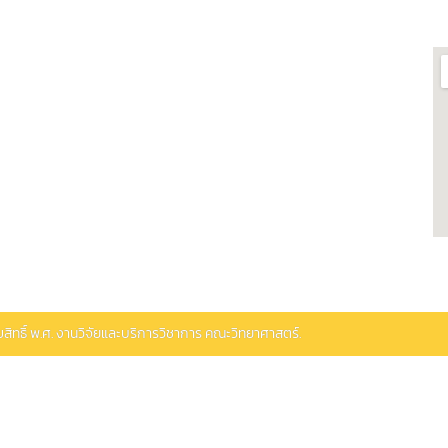
กี่ยวข้อง
ต
ศูนย์เชี่ยวชาญเฉพาะทางด้าน
ฬาฯ
โรงงานต้นแบบแปรรูปอาหาร
รสารสนเทศห้อง
ศูนย์วิทยาศาสตร์โอมิกส์และชีว
สารสนเทศ
 ผลิตภัณฑ์
พิพิธภัณฑ์วิทยาศาสตร์และ
รบวงจร
เทคโนโลยี
ยและทดสอบอาหาร
ิทธิ์ พ.ศ.
งานวิจัยและบริการวิชาการ คณะวิทยาศาสตร์.