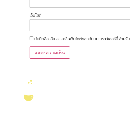
เว็บไซต์
บันทึกชื่อ, อีเมล และชื่อเว็บไซต์ของฉันบนเบราว์เซอร์นี้ สำ
ลิงค์หน่วยงานที่เ
คณะวิทยาศาสตร์ จุ
งานจัดการทรัพยาก
สมุด
บริการ ส่งเสริม สนับสนุนงานวิจัยในคณะ
วิทยาศาสตร์ มุ่งผลิตบัณฑิตที่มีคุณภาพ
ศูนย์นวัตกรรมอาหาร