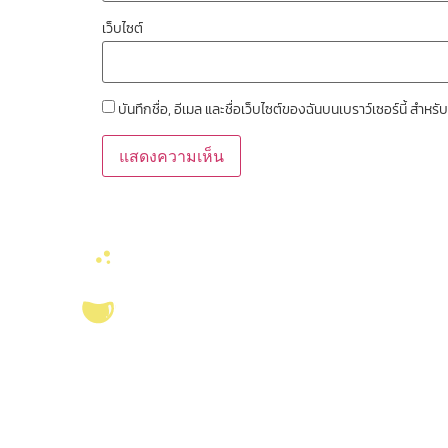
เว็บไซต์
บันทึกชื่อ, อีเมล และชื่อเว็บไซต์ของฉันบนเบราว์เซอร์นี้ สำ
ลิงค์หน่วยงานที่เ
คณะวิทยาศาสตร์ จุ
งานจัดการทรัพยาก
บริการ ส่งเสริม สนับสนุนงานวิจัยในคณะ
สมุด
วิทยาศาสตร์ มุ่งผลิตบัณฑิตที่มีคุณภาพ
ศูนย์นวัตกรรมอาหาร
กอปรด้วยคุณธรรม พร้อมสร้างงานวิจัย
สุขภาพ และเกษตรค
และ
ผลงานทางวิชาการ
ที่มีคุณค่า เพื่อชี้นำ