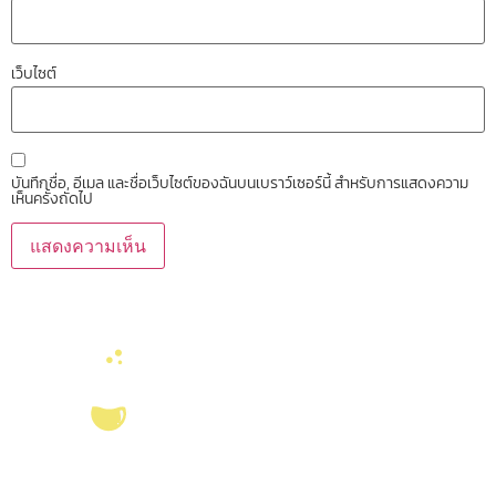
เว็บไซต์
บันทึกชื่อ, อีเมล และชื่อเว็บไซต์ของฉันบนเบราว์เซอร์นี้ สำหรับการแสดงความ
เห็นครั้งถัดไป
บริการ ส่งเสริม สนับสนุนงานวิจัยในคณะวิทยาศาสตร์ มุ่งผลิตบัณฑิตที่มี