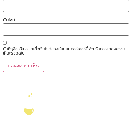
เว็บไซต์
บันทึกชื่อ, อีเมล และชื่อเว็บไซต์ของฉันบนเบราว์เซอร์นี้ สำหรับการแสดงความ
เห็นครั้งถัดไป
บริการ ส่งเสริม สนับสนุนงานวิจัยในคณะวิทยาศาสตร์ มุ่งผลิตบัณฑิตที่มี