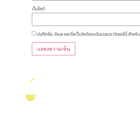
เว็บไซต์
บันทึกชื่อ, อีเมล และชื่อเว็บไซต์ของฉันบนเบราว์เซอร์นี้ สำ
ลิงค์หน่วยงานที่เ
คณะวิทยาศาสตร์ จุ
งานจัดการทรัพยาก
สมุด
บริการ ส่งเสริม สนับสนุนงานวิจัยในคณะ
วิทยาศาสตร์ มุ่งผลิตบัณฑิตที่มีคุณภาพ
ศูนย์นวัตกรรมอาหาร
กอปรด้วยคุณธรรม พร้อมสร้างงานวิจัย
สุขภาพ และเกษตรค