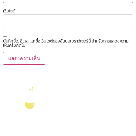
เว็บไซต์
บันทึกชื่อ, อีเมล และชื่อเว็บไซต์ของฉันบนเบราว์เซอร์นี้ สำหรับการแสดงความ
เห็นครั้งถัดไป
บริการ ส่งเสริม สนับสนุนงานวิจัยในคณะวิทยาศาสตร์ มุ่งผลิตบัณฑิตที่มี
คุณภาพ กอปรด้วยคุณธรรม พร้อมสร้างงานวิจัยและ
ผลงานทางวิชาการ
ที่มี