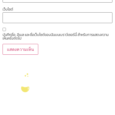
เว็บไซต์
บันทึกชื่อ, อีเมล และชื่อเว็บไซต์ของฉันบนเบราว์เซอร์นี้ สำหรับการแสดงความ
เห็นครั้งถัดไป
บริการ ส่งเสริม สนับสนุนงานวิจัยในคณะวิทยาศาสตร์ มุ่งผลิตบัณฑิตที่มี
คุณภาพ กอปรด้วยคุณธรรม พร้อมสร้างงานวิจัยและ
ผลงานทางวิชาการ
ที่มี