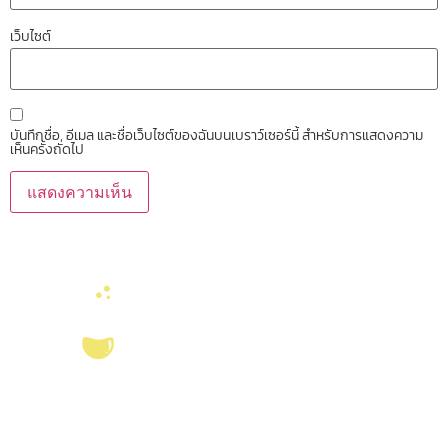
เว็บไซต์
บันทึกชื่อ, อีเมล และชื่อเว็บไซต์ของฉันบนเบราว์เซอร์นี้ สำหรับการแสดงความ
เห็นครั้งถัดไป
บริการ ส่งเสริม สนับสนุนงานวิจัยในคณะวิทยาศาสตร์ มุ่งผลิตบัณฑิตที่มี
คุณภาพ กอปรด้วยคุณธรรม พร้อมสร้างงานวิจัยและ
ผลงานทางวิชาการ
ที่มี