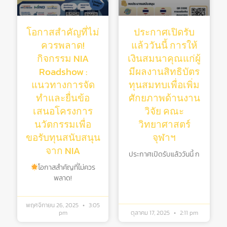
โอกาสสำคัญที่ไม่
ประกาศเปิดรับ
ควรพลาด!
แล้ววันนี้ การให้
กิจกรรม NIA
เงินสมนาคุณแก่ผู้
Roadshow :
มีผลงานสิทธิบัตร
แนวทางการจัด
ทุนสมทบเพื่อเพิ่ม
ทำและยื่นข้อ
ศักยภาพด้านงาน
เสนอโครงการ
วิจัย คณะ
นวัตกรรมเพื่อ
วิทยาศาสตร์
ขอรับทุนสนับสนุน
จุฬาฯ
จาก NIA
ประกาศเปิดรับแล้ววันนี้ ก
โอกาสสำคัญที่ไม่ควร
พลาด!
พฤศจิกายน 26, 2025
3:05
pm
ตุลาคม 17, 2025
2:11 pm