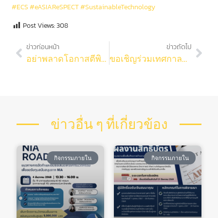
#ECS
#eASIAReSPECT
#SustainableTechnology
Post Views:
308
ข่าวก่อนหน้า
ข่าวถัดไป
อย่าพลาดโอกาสตีพิมพ์บทความวิจัย Open Access ฟรีในวารสารระดับโลก ACM และ ACS
ขอเชิญร่วมเทศกาลชมพิพิธภัณฑ์ยามค่ำคืน (Night at the Museum)
ข่าวอื่น ๆ ที่เกี่ยวข้อง
กิจกรรมภายใน
กิจกรรมภายใน