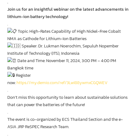
.
Join us for an insightful webinar on the latest advancements in
lithium-ion battery technology!
.
Topic: High-Rates Capability of High Nickel-Free Cobalt
NMA as Cathode for Lithium-Ion Batteries
Speaker: Dr. Lukman Noerochim, Sepuluh Nopember
Institute of Technology (ITS), Indonesia
Date and Time: November 11, 2024, 3:00 PM – 4:00 PM
Bangkok time
Register
now:
https://my.demio.com/ref/3LwI88ywmxCGQWEV
.
Don’t miss this opportunity to learn about sustainable solutions
that can power the batteries of the future!
.
The event is co-organized by ECS Thailand Section and the e-
ASIA JRP ReSPEC Research Team.
.