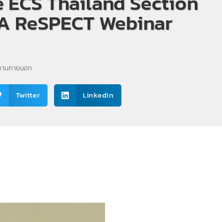
e ECS Thailand Section
IA ReSPECT Webinar
ยงานภายนอก
Twitter
LinkedIn