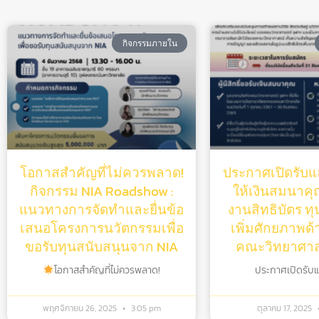
กิจกรรมภายใน
โอกาสสำคัญที่ไม่ควรพลาด!
ประกาศเปิดรับแล
กิจกรรม NIA Roadshow :
ให้เงินสมนาคุณ
แนวทางการจัดทำและยื่นข้อ
งานสิทธิบัตร ท
เสนอโครงการนวัตกรรมเพื่อ
เพิ่มศักยภาพด้
ขอรับทุนสนับสนุนจาก NIA
คณะวิทยาศาสต
โอกาสสำคัญที่ไม่ควรพลาด!
ประกาศเปิดรับแล้
พฤศจิกายน 26, 2025
3:05 pm
ตุลาคม 17, 2025