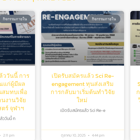
กิจกรรมภายใน
กิจกรรมภายใน
้ววันนี้ การ
เปิดรับสมัครแล้ว Sci Re-
แก่ผู้มีผล
engagement ทุนส่งเสริม
ุนสมทบเพื่อ
การกลับมาเริ่มต้นทําวิจัย
ก
านงานวิจัย
ใหม่
ร์ จุฬาฯ
เปิดรับสมัครแล้ว Sci Re-e
ววันนี้ ก
2:11 pm
ตุลาคม 10, 2025
4:44 pm